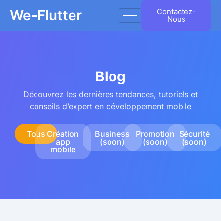
We-Flutter
Contactez-
Nous
Blog
Découvrez les dernières tendances, tutoriels et
conseils d’expert en développement mobile
Tous
Création
Business
Promotion
Sécurité
app
(soon)
(soon)
(soon)
mobile